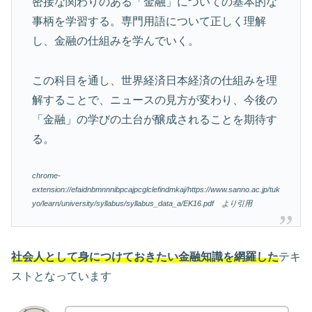
密接な関わりのある「金融」についての基本的な
事柄を学習する。専門用語について正しく理解
し、金融の仕組みを学んでいく。
この科目を通し、世界経済日本経済の仕組みを理
解することで、ニュースの見方が変わり、今後の
「金融」の学びの土台が醸成されることを期待す
る。
chrome-
extension://efaidnbmnnnibpcajpcglclefindmkaj/https://www.sanno.ac.jp/tuk
yo/learn/university/syllabus/syllabus_data_a/EK16.pdf より引用
社会人として身につけておきたい金融知識を網羅した
テキ
ストとなっています