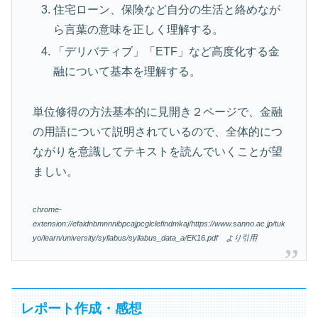
住宅ローン、保険など自分の生活と絡めなが
ら言葉の意味を正しく理解する。
「デリバティブ」「ETF」など高度化する金
融について基本を理解する。
単位修得の方法基本的に見開き２ページで、金融
の用語について説明されているので、全体的につ
ながりを意識してテキストを読んでいくことが望
ましい。
chrome-
extension://efaidnbmnnnibpcajpcglclefindmkaj/https://www.sanno.ac.jp/tuk
yo/learn/university/syllabus/syllabus_data_a/EK16.pdf より引用
レポート作成・感想