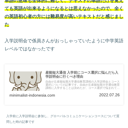
単語の意味も全体的に難しく、テキストの単語だけを覚え
ても英語が出来るようになるとは思えなかったので、全く
の英語初心者の方には難易度が高いテキストだと感じまし
た
入学説明会で係員さんがおっしゃっていたように中学英語
レベルではなかったです
産能短大通信 入学前にコース選択に悩んだら入
学説明会に行くべき理由
自由が丘産能短期大学通信教育課程の入学説明会とコース
選択についての記事です。自由が丘産能短期大学通信教育
課程に入学することは決めたが、コース選択で悩まれてい
る方は入学説明会への参加がおすすめです！実際に筆者も
2022.07.26
入学説明会に参加して事務局の方に相談させて頂きまし
minimalist-indonesia.com
た。
入学前に入学説明会に参加し、グローバルコミュニケーションコースについて質
問した時の記事です