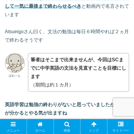
して一気に最後まで終わらせるべき
と動画内で名言されて
います
Atsueigoさん曰く、文法の勉強は毎日６時間やれば２ヵ月
で終わるそうです
筆者はそこまで出来ませんが、今回は
SCま
でに
中学英語の文法を見直すことを目標にし
ぱお～ん
ます
（期間は約１カ月）
英語学習は勉強の終わりがないと思っていましたが、範囲
が分かるとやる気が出ますね
メニュー
ホーム
検索
トップ
サイドバー