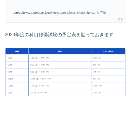
https://www.sanno.ac.jp/tukyo/process/examination.htmlより引用
2023年度の科目修得試験の予定表を貼っておきます