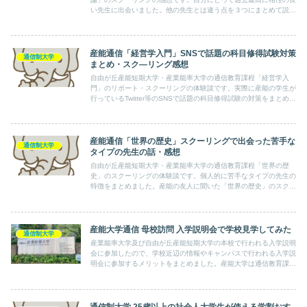
い先生に出会いました。他の先生とは違う点を３つにまとめて説明
しています。どの先生にも言えることですが、相性があるので誰に
でも合うとは限りません。自分にとっての相性の良い先生が見つか
ると卒業が近づきます。
産能通信「経営学入門」SNSで話題の科目修得試験対策
通信制大学
まとめ・スク―リング感想
自由が丘産能短期大学・産業能率大学の通信教育課程「経営学入
門」のリポート・スクーリングの体験談です。実際に産能の学生が
行っているTwitter等のSNSで話題の科目修得試験の対策をまとめま
した。カモシュウを受ける前に是非参考にしてください。
産能通信「世界の歴史」スクーリングで出会った苦手な
通信制大学
タイプの先生の話・感想
自由が丘産能短期大学・産業能率大学の通信教育課程「世界の歴
史」のスクーリングの体験談です。個人的に苦手なタイプの先生の
特徴をまとめました。産能の友人に聞いた「世界の歴史」のスクー
リングのおすすめの先生の話も記載しています。
産能大学通信 母校訪問 入学説明会で学校見学してみた
通信制大学
産業能率大学及び自由が丘産能短期大学の本校で行われる入学説明
会に参加したので、学校近辺の情報やキャンパスで行われる入学説
明会に参加するメリットをまとめました。産能大学は通信教育課程
のリーズナブルな学費のイメージとは裏腹に高級住宅街の中にあ
り、少し気後れするほど立地の良い大学でした。