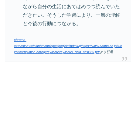
ながら自分の生活にあてはめつつ読んでいた
だきたい。そうした学習により、一層の理解
と今後の行動につながる。
chrome-
extension://efaidnbmnnnibpcajpcglclefindmkaj/https://www.sanno.ac.jp/tuk
yo/learn/junior_college/syllabus/syllabus_data_a/HH89.pdf
より引用