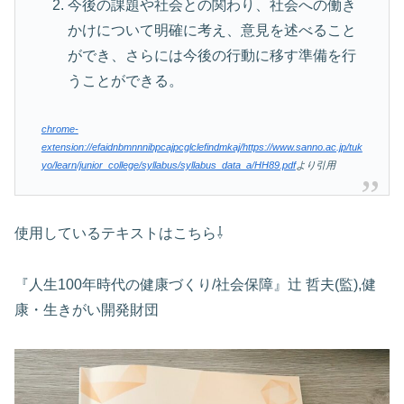
今後の課題や社会との関わり、社会への働き
かけについて明確に考え、意見を述べること
ができ、さらには今後の行動に移す準備を行
うことができる。
chrome-
extension://efaidnbmnnnibpcajpcglclefindmkaj/https://www.sanno.ac.jp/tuk
yo/learn/junior_college/syllabus/syllabus_data_a/HH89.pdf
より引用
使用しているテキストはこちら⇩
『人生100年時代の健康づくり/社会保障』辻 哲夫(監),健
康・生きがい開発財団