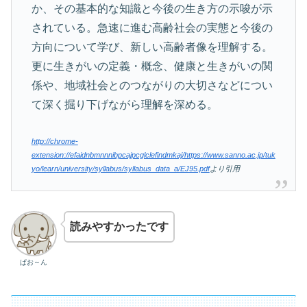
か、その基本的な知識と今後の生き方の示唆が示
されている。急速に進む高齢社会の実態と今後の
方向について学び、新しい高齢者像を理解する。
更に生きがいの定義・概念、健康と生きがいの関
係や、地域社会とのつながりの大切さなどについ
て深く掘り下げながら理解を深める。
http://chrome-
extension://efaidnbmnnnibpcajpcglclefindmkaj/https://www.sanno.ac.jp/tuk
yo/learn/university/syllabus/syllabus_data_a/EJ95.pdf
より引用
読みやすかったです
ぱお～ん