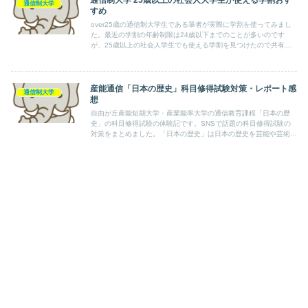
通信制大学 25歳以上の社会人大学生が使える学割おす
通信制大学
すめ
over25歳の通信制大学生である筆者が実際に学割を使ってみまし
た。最近の学割の年齢制限は24歳以下までのことが多いのです
が、25歳以上の社会人学生でも使える学割を見つけたので共有さ
せて頂きます！学生割引を駆使してお得に学生生活を楽しみましょ
う！
産能通信「日本の歴史」科目修得試験対策・レポート感
通信制大学
想
自由が丘産能短期大学・産業能率大学の通信教育課程「日本の歴
史」の科目修得試験の体験記です。SNSで話題の科目修得試験の
対策をまとめました。「日本の歴史」は日本の歴史を芸能や芸術に
絡めて学習する科目です。