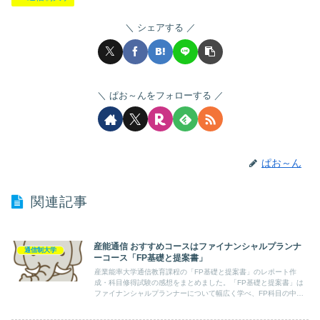
シェアする
ぱお～んをフォローする
ぱお～ん
関連記事
産能通信 おすすめコースはファイナンシャルプランナ
通信制大学
ーコース「FP基礎と提案書」
産業能率大学通信教育課程の「FP基礎と提案書」のレポート作
成・科目修得試験の感想をまとめました。「FP基礎と提案書」は
ファイナンシャルプランナーについて幅広く学べ、FP科目の中で
は一番最初の受講がおすすめ科目です。単位修得方法はスクーリン
グ（出席確認+課題提出+最終試験60点以上取得）or通信授業（レ