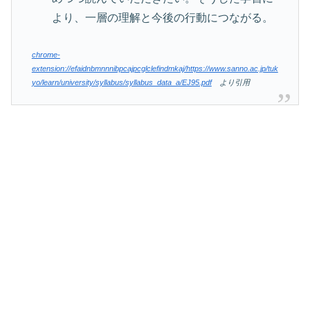
より、一層の理解と今後の行動につながる。
chrome-
extension://efaidnbmnnnibpcajpcglclefindmkaj/https://www.sanno.ac.jp/tuk
yo/learn/university/syllabus/syllabus_data_a/EJ95.pdf
より引用