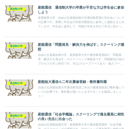
ポート提出60点以上取得+科目修得試験60点以上取得）です。
産能通信 通信制大学の卒業が不安な方は学生会に参加
通信制大学
しよう
産業能率大学・自由が丘産能短期大学通信教育課の学生会について
の記事です。実際に学生会の対面式懇親会に参加した感想をまとめ
ています。学生会に参加して、同期の学友を作れて本当に良かった
です。
産能通信「問題発見・解決力を伸ばす」スクーリング感
通信制大学
想
自由が丘産能短期大学・産業能率大学の通信教育課程の「問題発
見・解決力を伸ばす」のスクーリング体験談です。問題解決の為の
プロセスを学ぶ科目です。SCはグループワークあり・個人ワーク
あり・事前配布資料ありでした。
産能短大通信☆二年次履修登録・教科書到着
通信制大学
自由が丘産能短期大学通信教育課二年次の履修登録及び教科書につ
いての記事です。教科書が届いたらまずやることを確認しましょ
う！
産能通信「社会学概論」スクーリングで過去最高に相性
通信制大学
の良い先生に出会った
自由が丘産能短期大学・産業能率大学の通信教育課程「社会学概
論」のスクーリングの感想です。自分にとって過去最高に相性の良