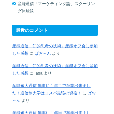
産能通信「マーケティング論」スクーリン
グ体験談
最近のコメント
産能通信「知的思考の技術」産能オフ会に参加
した感想
に
ぱお～ん
より
産能通信「知的思考の技術」産能オフ会に参加
した感想
に
jaga
より
産能短大通信 無事に１年半で卒業出来まし
た！通信制大学はコスパ最強の資格！
に
ぱお
～ん
より
産能短大通信 無事に１年半で卒業出来まし