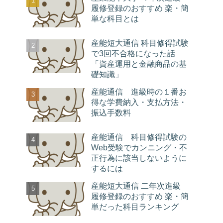
履修登録のおすすめ 楽・簡
単な科目とは
産能短大通信 科目修得試験
で3回不合格になった話
「資産運用と金融商品の基
礎知識」
産能通信 進級時の１番お
得な学費納入・支払方法・
振込手数料
産能通信 科目修得試験の
Web受験でカンニング・不
正行為に該当しないように
するには
産能短大通信 二年次進級
履修登録のおすすめ 楽・簡
単だった科目ランキング