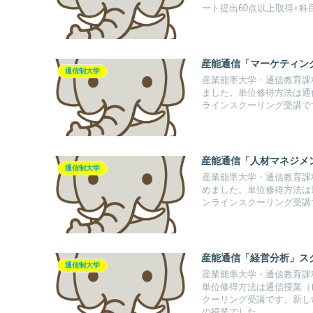
ート提出60点以上取得+科
産能通信「マーケティン
通信制大学
産業能率大学・通信教育課
ました。単位修得方法は通信
ラインスクーリング受講で
産能通信「人材マネジメ
通信制大学
産業能率大学・通信教育課
めました。単位修得方法は通
ンラインスクーリング受講
産能通信「経営分析」ス
通信制大学
産業能率大学・通信教育課
単位修得方法は通信授業（レ
クーリング受講です。新し
の授業でした。