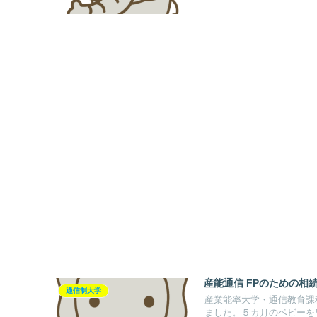
産能通信 FPのための相
通信制大学
産業能率大学・通信教育課
ました。５カ月のベビーを