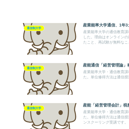
産業能率大学通信、1年
通信制大学
産業能率大学の通信教育課
した。理由はオンラインの
たこと、再試験が無料なこ
産能通信「経営管理論」
通信制大学
産業能率大学・通信教育課
た。単位修得方法は通信授
産能「経営管理会計」税
通信制大学
産業能率大学・通信教育課
た。単位修得方法は通信授業
ンスクーリング受講です。