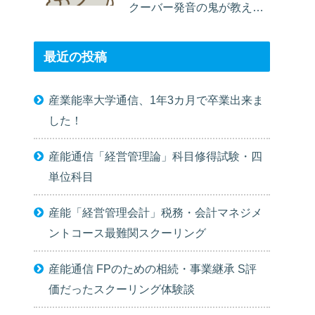
クーバー発音の鬼が教える
英語習得のコツ」が極似な
件
最近の投稿
産業能率大学通信、1年3カ月で卒業出来ま
した！
産能通信「経営管理論」科目修得試験・四
単位科目
産能「経営管理会計」税務・会計マネジメ
ントコース最難関スクーリング
産能通信 FPのための相続・事業継承 S評
価だったスクーリング体験談