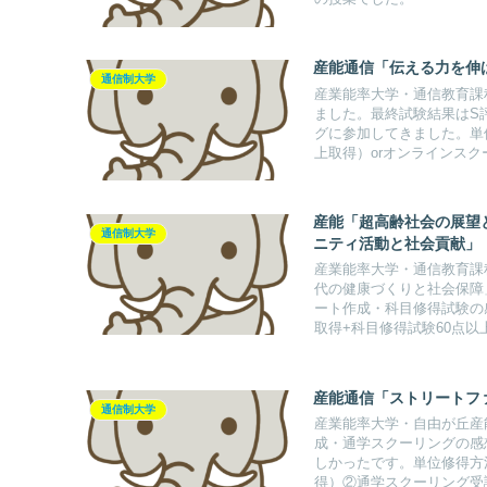
産能通信「伝える力を伸
通信制大学
産業能率大学・通信教育課
ました。最終試験結果はS
グに参加してきました。単
上取得）orオンラインス
産能「超高齢社会の展望
通信制大学
ニティ活動と社会貢献」「
産業能率大学・通信教育課
代の健康づくりと社会保障
ート作成・科目修得試験の
取得+科目修得試験60点以
産能通信「ストリートフ
通信制大学
産業能率大学・自由が丘産
成・通学スクーリングの感
しかったです。単位修得方
得）②通学スクーリング受