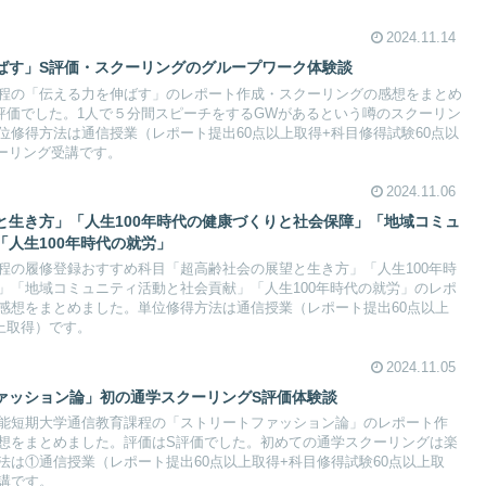
2024.11.14
ばす」S評価・スクーリングのグループワーク体験談
程の「伝える力を伸ばす」のレポート作成・スクーリングの感想をまとめ
評価でした。1人で５分間スピーチをするGWがあるという噂のスクーリン
位修得方法は通信授業（レポート提出60点以上取得+科目修得試験60点以
クーリング受講です。
2024.11.06
と生き方」「人生100年時代の健康づくりと社会保障」「地域コミュ
人生100年時代の就労」
程の履修登録おすすめ科目「超高齢社会の展望と生き方」「人生100年時
」「地域コミュニティ活動と社会貢献」「人生100年時代の就労」のレポ
感想をまとめました。単位修得方法は通信授業（レポート提出60点以上
上取得）です。
2024.11.05
ァッション論」初の通学スクーリングS評価体験談
能短期大学通信教育課程の「ストリートファッション論」のレポート作
想をまとめました。評価はS評価でした。初めての通学スクーリングは楽
法は①通信授業（レポート提出60点以上取得+科目修得試験60点以上取
講です。