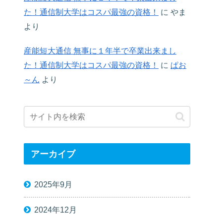
た！通信制大学はコスパ最強の資格！
に
やま
より
産能短大通信 無事に１年半で卒業出来まし
た！通信制大学はコスパ最強の資格！
に
ぱお
～ん
より
アーカイブ
2025年9月
2024年12月