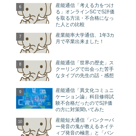
産能通信「考える力をつけ
る」オンラインSCでS評価
を取る方法・不合格になっ
た人との比較
産業能率大学通信、1年3カ
月で卒業出来ました！
産能通信「世界の歴史」ス
クーリングで出会った苦手
なタイプの先生の話・感想
産能通信「異文化コミュニ
ケーション論」科目修得試
験不合格だったのでS評価
の方に対策聞いてみた
産能短大通信「バンクーバ
ー発音の鬼が教えるネイテ
ィブ発音の極意」と「バン