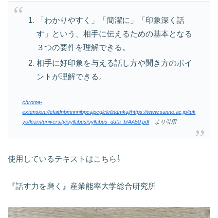
「わかりやすく」「簡潔に」「印象深く話
す」という、相手に伝えるための基本となる
３つの要件を理解できる。
相手に好印象を与える話し方や聞き方のポイ
ントが理解できる。
chrome-
extension://efaidnbmnnnibpcajpcglclefindmkaj/https://www.sanno.ac.jp/tuk
yo/learn/university/syllabus/syllabus_data_b/AA50.pdf
より引用
使用しているテキストはこちら⇩
『話す力を磨く』産業能率大学総合研究所