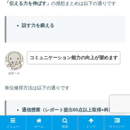
「伝える力を伸ばす」
の感想まとめは以下の通りです
話す力を鍛える
コミュニケーション能力の向上が望めます
ぱお～ん
単位修得方法は以下の通りです
通信授業（レポート提出60点以上取得+科目
修得試験60点以上取得）
スクーリング（出席確認・課題・最終試験）
メニュー
ホーム
検索
トップ
サイドバー