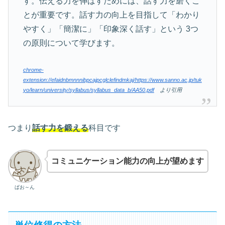
す。伝える力を伸ばすためには、話す力を磨くこ
とが重要です。話す力の向上を目指して「わかり
やすく」「簡潔に」「印象深く話す」という 3つ
の原則について学びます。
chrome-
extension://efaidnbmnnnibpcajpcglclefindmkaj/https://www.sanno.ac.jp/tuk
yo/learn/university/syllabus/syllabus_data_b/AA50.pdf
より引用
つまり
話す力を鍛える
科目です
コミュニケーション能力の向上が望めます
ぱお～ん