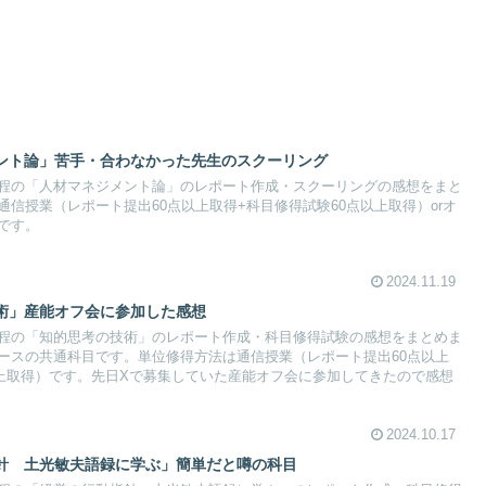
ント論」苦手・合わなかった先生のスクーリング
程の「人材マネジメント論」のレポート作成・スクーリングの感想をまと
信授業（レポート提出60点以上取得+科目修得試験60点以上取得）orオ
です。
2024.11.19
術」産能オフ会に参加した感想
程の「知的思考の技術」のレポート作成・科目修得試験の感想をまとめま
ースの共通科目です。単位修得方法は通信授業（レポート提出60点以上
以上取得）です。先日Xで募集していた産能オフ会に参加してきたので感想
2024.10.17
針 土光敏夫語録に学ぶ」簡単だと噂の科目