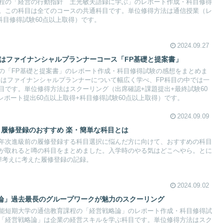
程の「経営の行動指針 土光敏夫語録に学ぶ」のレポート作成・科目修得
。この科目は全てのコースの共通科目です。単位修得方法は通信授業（レ
科目修得試験60点以上取得）です。
2024.09.27
スはファイナンシャルプランナーコース「FP基礎と提案書」
の「FP基礎と提案書」のレポート作成・科目修得試験の感想をまとめま
」はファイナンシャルプランナーについて幅広く学べ、FP科目の中では一
目です。単位修得方法はスクーリング（出席確認+課題提出+最終試験60
レポート提出60点以上取得+科目修得試験60点以上取得）です。
2024.09.09
 履修登録のおすすめ 楽・簡単な科目とは
年次進級前の履修登録する科目選択に悩んだ方に向けて、おすすめの科目
が取れると噂の科目をまとめました。入学時のやる気はどこへやら。とに
‼考えに考えた履修登録の記録。
2024.09.02
論」過去最長のグループワークが魅力のスクーリング
能短期大学の通信教育課程の「経営戦略論」のレポート作成・科目修得試
「経営戦略論」は企業の経営スキルを学ぶ科目です。単位修得方法はスク