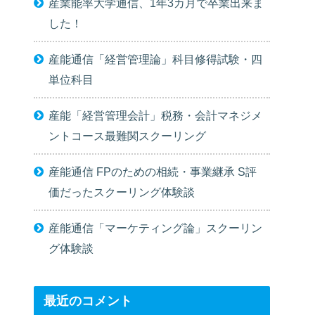
産業能率大学通信、1年3カ月で卒業出来ま
した！
産能通信「経営管理論」科目修得試験・四
単位科目
産能「経営管理会計」税務・会計マネジメ
ントコース最難関スクーリング
産能通信 FPのための相続・事業継承 S評
価だったスクーリング体験談
産能通信「マーケティング論」スクーリン
グ体験談
最近のコメント