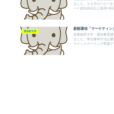
ました。５カ月のベビーを
ート提出60点以上取得+科
産能通信「マーケティン
通信制大学
産業能率大学・通信教育課
ました。単位修得方法は通信
ラインスクーリング受講で