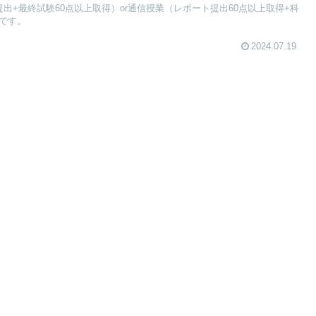
出+最終試験60点以上取得）or通信授業（レポート提出60点以上取得+科
です。
2024.07.19