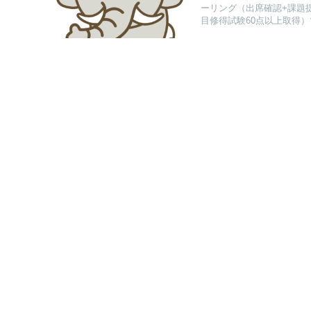
ーリング（出席確認+課題提
目修得試験60点以上取得）