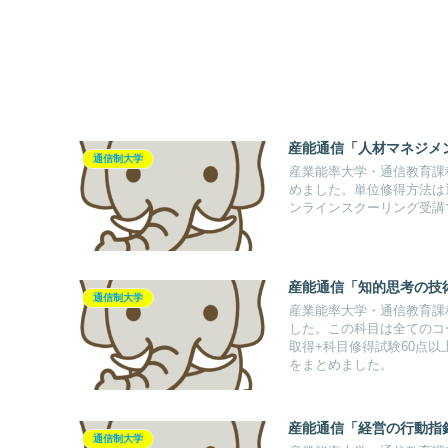
産能通信「人材マネジメ
通信制大学
産業能率大学・通信教育課
めました。単位修得方法は通
ンラインスクーリング受講
産能通信「知的思考の技
通信制大学
産業能率大学・通信教育課
した。この科目は全てのコ
取得+科目修得試験60点
をまとめました。
産能通信「経営の行動指
通信制大学