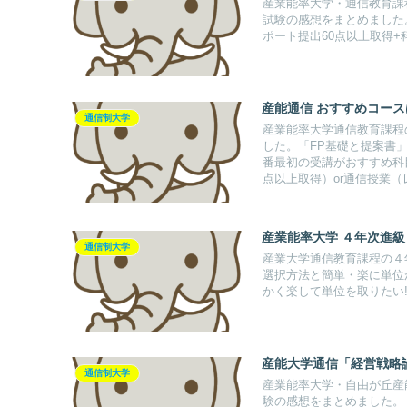
産業能率大学・通信教育課
試験の感想をまとめました
ポート提出60点以上取得+
産能通信 おすすめコー
通信制大学
産業能率大学通信教育課程
した。「FP基礎と提案書
番最初の受講がおすすめ科
点以上取得）or通信授業（
産業能率大学 ４年次進級
通信制大学
産業大学通信教育課程の４
選択方法と簡単・楽に単位
かく楽して単位を取りたい
産能大学通信「経営戦略
通信制大学
産業能率大学・自由が丘産
験の感想をまとめました。